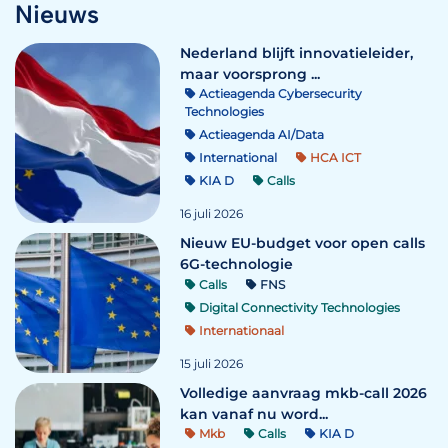
Nieuws
Nederland blijft innovatieleider,
maar voorsprong ...
Actieagenda Cybersecurity
Technologies
Actieagenda AI/Data
International
HCA ICT
KIA D
Calls
16 juli 2026
Nieuw EU-budget voor open calls
6G-technologie
Calls
FNS
Digital Connectivity Technologies
Internationaal
15 juli 2026
Volledige aanvraag mkb-call 2026
kan vanaf nu word...
Mkb
Calls
KIA D