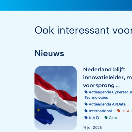
Ook interessant voo
Nieuws
Nederland blijft
innovatieleider, 
voorsprong ...
Actieagenda Cybersecur
Technologies
Actieagenda AI/Data
International
HCA I
KIA D
Calls
16 juli 2026