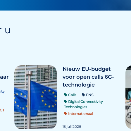
r u
Nieuw EU-budget
maar
voor open calls 6G-
technologie
ity
Calls
FNS
Digital Connectivity
Technologies
CT
Internationaal
15 juli 2026