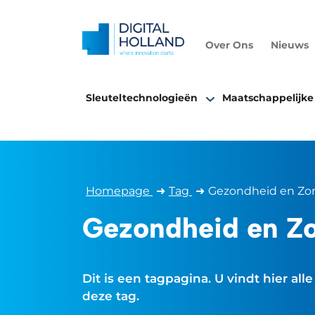
Over Ons
Nieuws
Sleuteltechnologieën
Maatschappelijke
Homepage
➜
Tag
➜
Gezondheid en Zo
Gezondheid en Z
Dit is een tagpagina. U vindt hier al
deze tag.