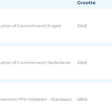
Grootte
(Letter of Commitment) Engels
35kB
(Letter of Commitment) Nederlands
32kB
reement PPS-middelen - Standaard
58kB