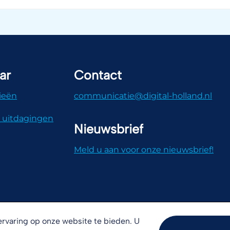
ar
Contact
ieën
communicatie@digital-holland.nl
 uitdagingen
Nieuwsbrief
Meld u aan voor onze nieuwsbrief!
rvaring op onze website te bieden. U