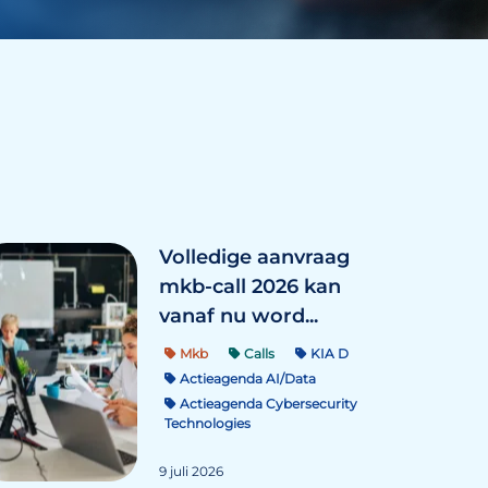
Volledige aanvraag
mkb-call 2026 kan
vanaf nu word...
Mkb
Calls
KIA D
Actieagenda AI/Data
Actieagenda Cybersecurity
Technologies
9 juli 2026