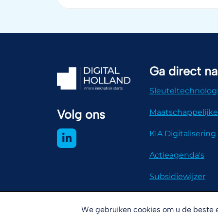
Ga direct na
Sleuteltechnolog
Volg ons
Maatschappelijke
KIA Digitalisering
Actieagenda's
Subsidiewijzer
We gebruiken cookies om u de beste e