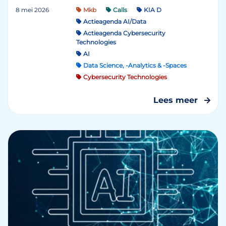
8 mei 2026
Mkb
Calls
KIA D
Actieagenda AI/Data
Actieagenda Cybersecurity
Technologies
AI
Data Science, -Analytics & -Spaces
Cybersecurity Technologies
Lees meer