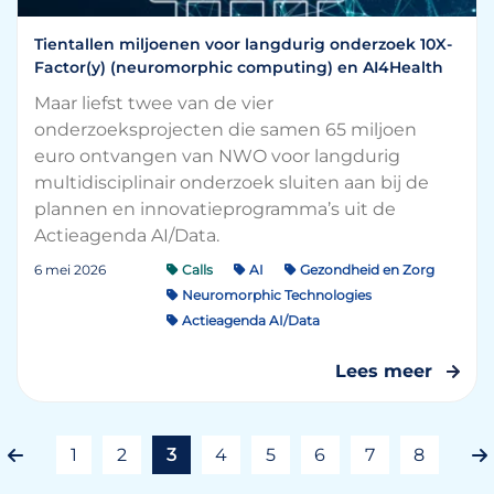
Tientallen miljoenen voor langdurig onderzoek 10X-
Factor(y) (neuromorphic computing) en AI4Health
Maar liefst twee van de vier
onderzoeksprojecten die samen 65 miljoen
euro ontvangen van NWO voor langdurig
multidisciplinair onderzoek sluiten aan bij de
plannen en innovatieprogramma’s uit de
Actieagenda AI/Data.
6 mei 2026
Calls
AI
Gezondheid en Zorg
Neuromorphic Technologies
Actieagenda AI/Data
Lees meer
1
2
3
4
5
6
7
8