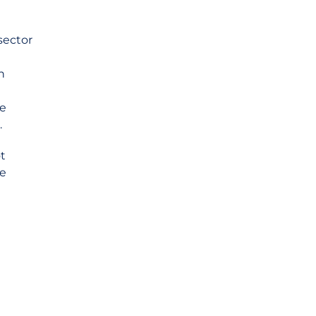
sector
n
de
.
t
de