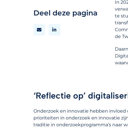
In 20
verwa
Deel deze pagina
te st
trans
Commi
de T
Daarn
Digit
waarv
‘Reflectie op’ digitalise
Onderzoek en innovatie hebben invloed 
prioriteiten in onderzoek en innovatie z
traditie in onderzoekprogramma’s naar w