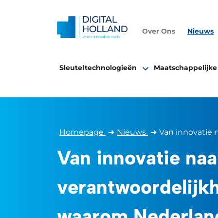
Over Ons
Nieuws
Sleuteltechnologieën
Maatschappelijke
Homepage
➜
Nieuws
➜
Van innovatie 
Van innovatie naa
verantwoordelijkh
waarom Nederlan