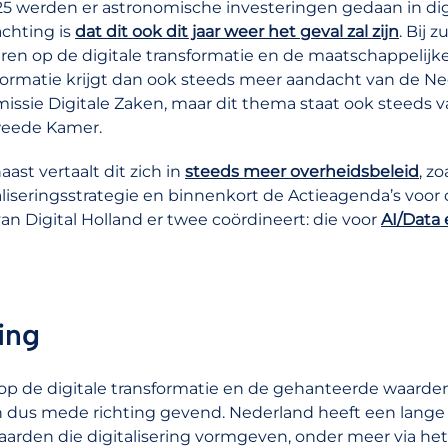
25 werden er astronomische investeringen gedaan in dig
chting is
dat dit ook dit jaar weer het geval zal zijn
. Bij 
uren op de digitale transformatie en de maatschappelijke
formatie krijgt dan ook steeds meer aandacht van de Ne
ssie Digitale Zaken, maar dit thema staat ook steeds va
weede Kamer.
aast vertaalt dit zich in
steeds meer overheidsbeleid
, z
aliseringsstrategie en binnenkort de Actieagenda’s voor 
an Digital Holland er twee coördineert: die voor
AI/Data 
ring
op de digitale transformatie en de gehanteerde waarde
ijn dus mede richting gevend. Nederland heeft een lange
aarden die digitalisering vormgeven, onder meer via het