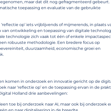
oegenomen, maar dat dit nog gefragmenteerd gebeurt.
ematische toepassing en evaluatie van de gebruikte
eflectie op’ iets vrijblijvends of mijmerends, in plaats v
en van ontwikkeling en toepassing van digitale technologi
tale technologie zich vaak tot één of enkele impactaspec
een robuuste methodologie. Een bredere focus op
e soevereiniteit, duurzaamheid, economische groei en
k.
laten komen in onderzoek en innovatie gericht op de digit
ek naar ‘reflectie op’ en de toepassing ervan in de prakt
igital Holland drie aanbevelingen:
leen toe bij onderzoek naar AI, maar ook bij onderzoek e
eën en naar digitalisering in de breedte.