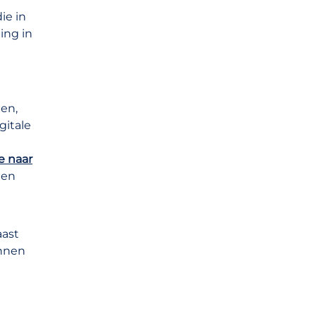
ie in
ing in
gen,
gitale
ie naar
een
aast
unnen