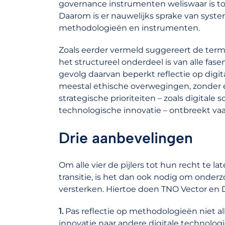
governance instrumenten weliswaar is t
Daarom is er nauwelijks sprake van syst
methodologieën en instrumenten.
Zoals eerder vermeld suggereert de term ‘r
het structureel onderdeel is van alle fas
gevolg daarvan beperkt reflectie op digi
meestal ethische overwegingen, zonder 
strategische prioriteiten – zoals digital
technologische innovatie – ontbreekt vaa
Drie aanbevelingen
Om alle vier de pijlers tot hun recht te 
transitie, is het dan ook nodig om onderzo
versterken. Hiertoe doen TNO Vector en D
1.
Pas reflectie op methodologieën niet al
innovatie naar andere digitale technologi