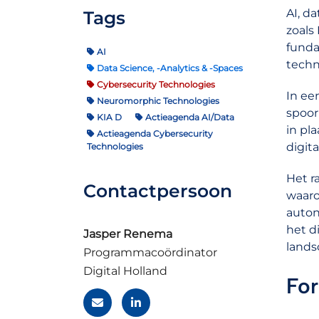
AI, d
Tags
zoals
funda
AI
techn
Data Science, -Analytics & -Spaces
Cybersecurity Technologies
In ee
Neuromorphic Technologies
spoor 
KIA D
Actieagenda AI/Data
in pl
Actieagenda Cybersecurity
digit
Technologies
Het r
Contactpersoon
waaro
auton
het d
Jasper Renema
lands
Programmacoördinator
Digital Holland
For