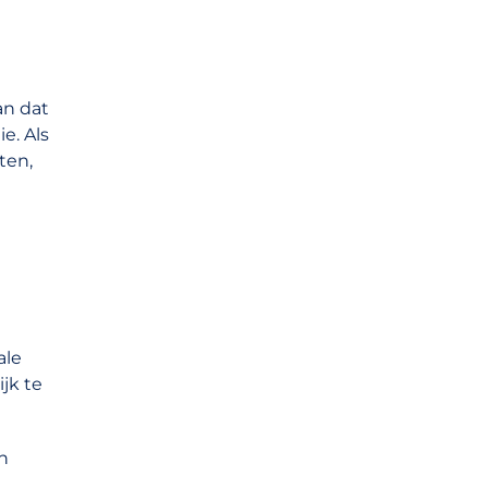
an dat
e. Als
ten,
ale
ijk te
n