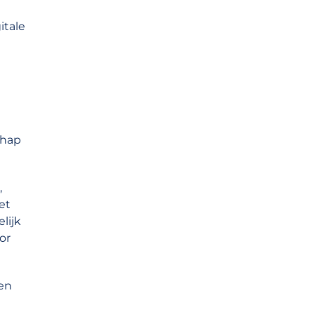
itale
chap
,
et
lijk
or
 en