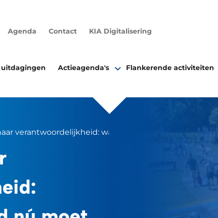
Agenda
Contact
KIA Digitalisering
 uitdagingen
Actieagenda's
Flankerende activiteiten
naar verantwoordelijkheid: waarom Nederland nú moet re
r
eid:
d nú moet