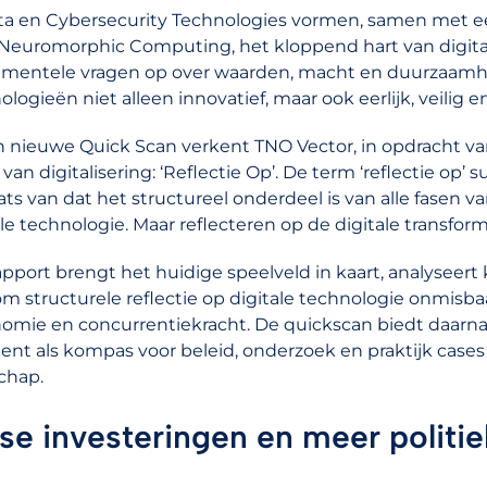
ata en Cybersecurity Technologies vormen, samen met
 Neuromorphic Computing, het kloppend hart van digitale 
mentele vragen op over waarden, macht en duurzaamhei
ologieën niet alleen innovatief, maar ook eerlijk, veilig
n nieuwe Quick Scan verkent TNO Vector, in opdracht van
van digitalisering: ‘Reflectie Op’. De term ‘reflectie op’ 
aats van dat het structureel onderdeel is van alle fasen 
ale technologie. Maar reflecteren op de digitale transform
apport brengt het huidige speelveld in kaart, analyseert
m structurele reflectie op digitale technologie onmisbaa
omie en concurrentiekracht. De quickscan biedt daarn
ient als kompas voor beleid, onderzoek en praktijk cases
chap.
se investeringen en meer politi