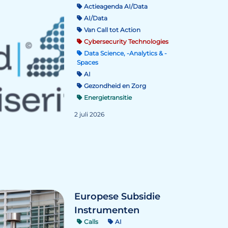
Actieagenda AI/Data
AI/Data
Van Call tot Action
Cybersecurity Technologies
Data Science, -Analytics & -
Spaces
AI
Gezondheid en Zorg
Energietransitie
2 juli 2026
Europese Subsidie
Instrumenten
Calls
AI