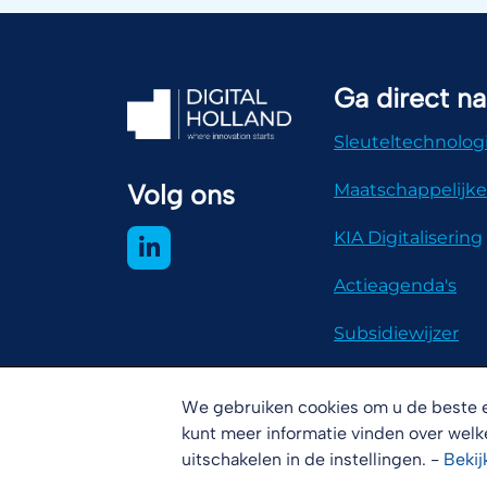
Ga direct na
Sleuteltechnolog
Volg ons
Maatschappelijke
KIA Digitalisering
Actieagenda's
Subsidiewijzer
We gebruiken cookies om u de beste e
kunt meer informatie vinden over welk
Disclaimer
Copyright
Cookies
uitschakelen in de instellingen. -
Bekij