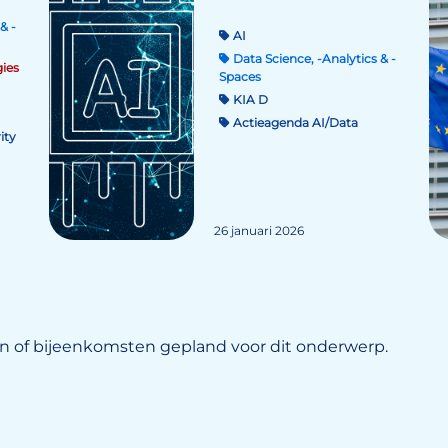
& -
AI
Data Science, -Analytics & -
ies
Spaces
KIA D
Actieagenda AI/Data
ity
26 januari 2026
 of bijeenkomsten gepland voor dit onderwerp.