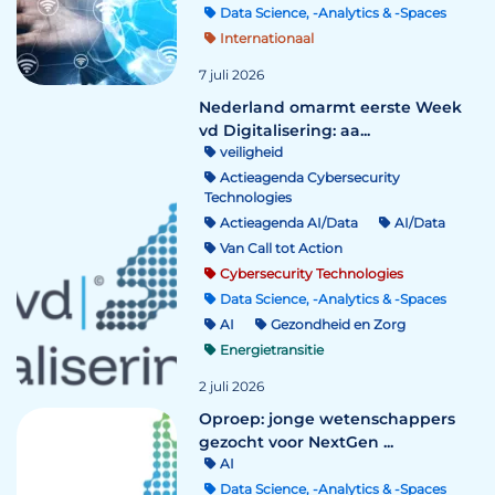
Data Science, -Analytics & -Spaces
Internationaal
7 juli 2026
Nederland omarmt eerste Week
vd Digitalisering: aa...
veiligheid
Actieagenda Cybersecurity
Technologies
Actieagenda AI/Data
AI/Data
Van Call tot Action
Cybersecurity Technologies
Data Science, -Analytics & -Spaces
AI
Gezondheid en Zorg
Energietransitie
2 juli 2026
Oproep: jonge wetenschappers
gezocht voor NextGen ...
AI
Data Science, -Analytics & -Spaces