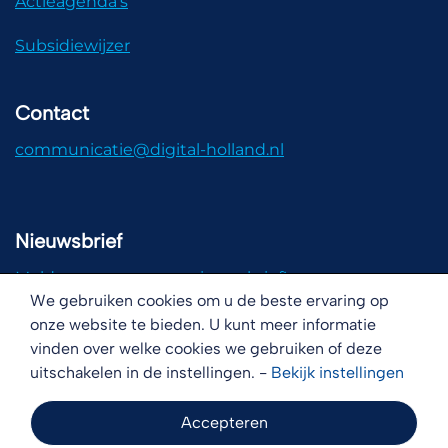
Actieagenda's
Subsidiewijzer
Contact
communicatie@digital-holland.nl
Nieuwsbrief
Meld u aan voor onze nieuwsbrief!
We gebruiken cookies om u de beste ervaring op
onze website te bieden. U kunt meer informatie
vinden over welke cookies we gebruiken of deze
uitschakelen in de instellingen. -
Bekijk
instellingen
Disclaimer
Copyright
Cookies
Accepteren