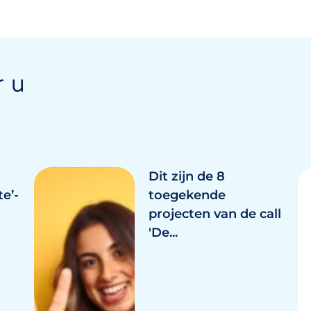
r u
Dit zijn de 8
e’-
toegekende
projecten van de call
'De...