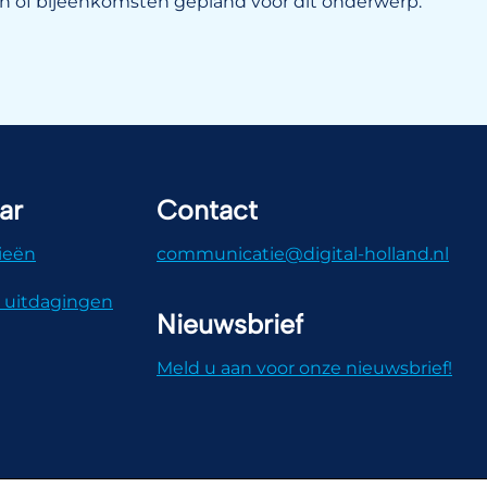
 of bijeenkomsten gepland voor dit onderwerp.
ar
Contact
ieën
communicatie@digital-holland.nl
 uitdagingen
Nieuwsbrief
Meld u aan voor onze nieuwsbrief!