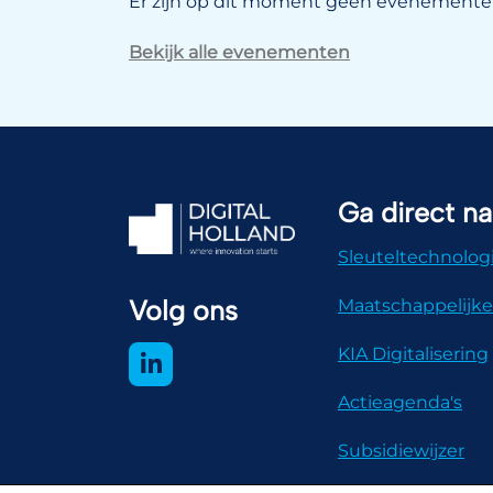
Er zijn op dit moment geen evenementen
Bekijk alle evenementen
Ga direct na
Sleuteltechnolog
Volg ons
Maatschappelijke
KIA Digitalisering
Actieagenda's
Subsidiewijzer