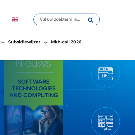
Subsidiewijzer
Mkb-call 2026