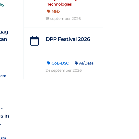
Technologies
ity
Mkb
18 september 2026
raag
kan
DPP Festival 2026
CoE-DSC
AI/Data
24 september 2026
ata
-
s in
.
ata