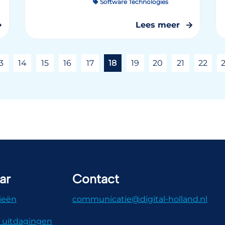
Software Technologies
Lees meer
3
14
15
16
17
18
19
20
21
22
ar
Contact
ieën
communicatie@digital-holland.nl
 uitdagingen