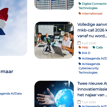
Digital Connectiv
Technologies
Internationaal
Volledige aanv
mkb-call 2026 
vanaf nu word...
9 juli 2026
Mkb
Calls
KIA D
Actieagenda AI/D
Actieagenda
Cybersecurity
, maar
Technologies
Twee nieuwe AI
innovatiemissie
agenda AI/Data
het najaar van ..
7 juli 2026
Actieagenda AI/D