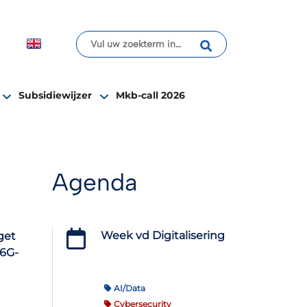
Subsidiewijzer
Mkb-call 2026
Agenda
Week vd Digitalisering
get
 6G-
AI/Data
Cybersecurity