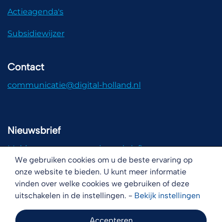
Actieagenda's
Subsidiewijzer
Contact
communicatie@digital-holland.nl
Nieuwsbrief
Meld u aan voor onze nieuwsbrief!
We gebruiken cookies om u de beste ervaring op
onze website te bieden. U kunt meer informatie
vinden over welke cookies we gebruiken of deze
uitschakelen in de instellingen. -
Bekijk
instellingen
Disclaimer
Copyright
Cookies
Accepteren