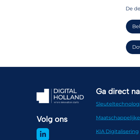
De de
Bek
Do
Ga direct na
Sleuteltechnolog
Volg ons
Maatschappelijke
KIA Digitalisering