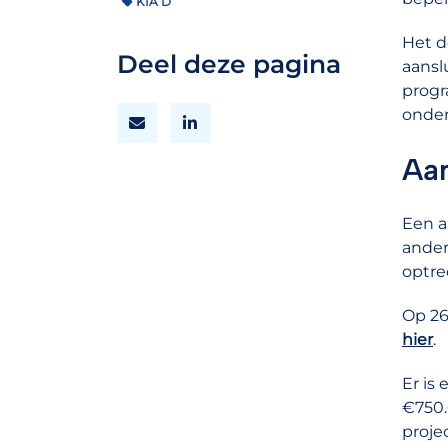
KIA D
Het d
Deel deze pagina
aansl
progr
onder
Aan
Een a
ander
optre
Op 26
hier
.
Er is
€750.
proje