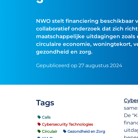
NWO stelt financiering beschikbaar
collaboratief onderzoek dat zich ric
maatschappelijke uitdagingen zoals c
circulaire economie, woningtekort, ve
gezondheid en zorg.
Gepubliceerd op 27 augustus 2024
Cyber
Tags
samen
De "K
Calls
finan
Cybersecurity Technologies
uitda
Circulair
Gezondheid en Zorg
beper