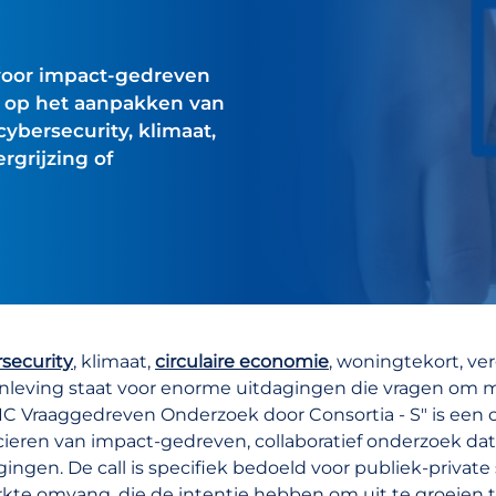
 voor impact-gedreven
ht op het aanpakken van
ybersecurity, klimaat,
rgrijzing of
security
, klimaat,
circulaire economie
, woningtekort, ver
leving staat voor enorme uitdagingen die vragen om m
IC Vraaggedreven Onderzoek door Consortia - S" is een ca
cieren van impact-gedreven, collaboratief onderzoek dat
gingen. De call is specifiek bedoeld voor publiek-priv
kte omvang, die de intentie hebben om uit te groeie