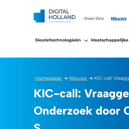
Over Ons
Nieuws
Sleuteltechnologieën
Maatschappelijke
Homepage
➜
Nieuws
➜
KIC-call: Vraa
KIC-call: Vraagg
Onderzoek door C
S