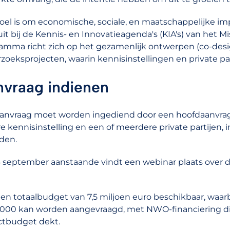
oel is om economische, sociale, en maatschappelijke im
uit bij de Kennis- en Innovatieagenda's (KIA's) van het 
amma richt zich op het gezamenlijk ontwerpen (co-desig
zoeksprojecten, waarin kennisinstellingen en private p
vraag indienen
anvraag moet worden ingediend door een hoofdaanvra
e kennisinstelling en een of meerdere private partijen, in
den.
 september aanstaande vindt een webinar plaats over de
 een totaalbudget van 7,5 miljoen euro beschikbaar, waar
000 kan worden aangevraagd, met NWO-financiering di
ctbudget dekt.