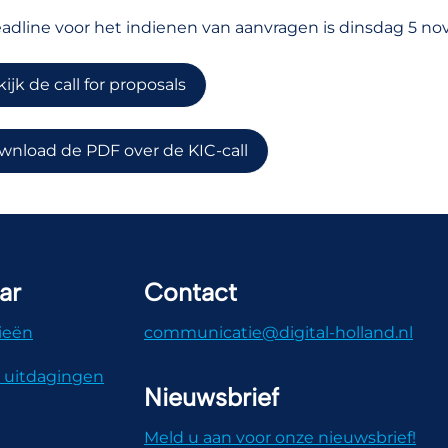
adline voor het indienen van aanvragen is dinsdag 5 n
ijk de call for proposals
wnload de PDF over de KIC-call
ar
Contact
ieën
communicatie@digital-holland.nl
 uitdagingen
Nieuwsbrief
Meld u aan voor onze nieuwsbrief!