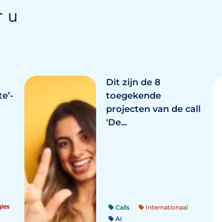
r u
Dit zijn de 8
e’-
toegekende
projecten van de call
'De...
ies
Calls
Internationaal
AI