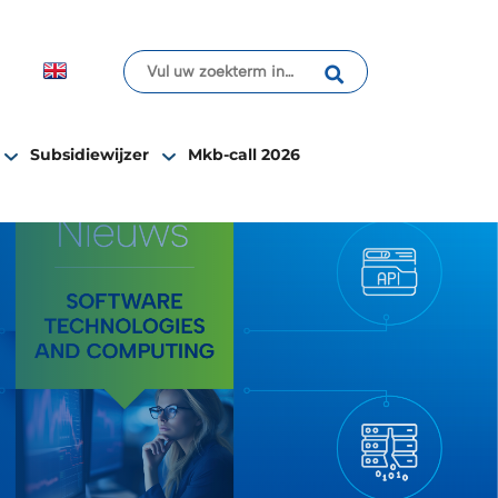
Subsidiewijzer
Mkb-call 2026