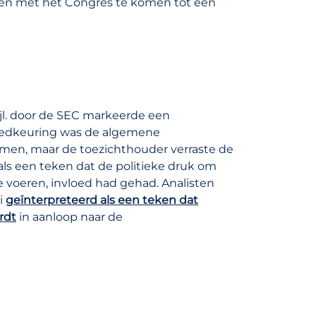
en met het Congres te komen tot een
jl. door de SEC markeerde een
 goedkeuring was de algemene
men, maar de toezichthouder verraste de
als een teken dat de politieke druk om
e voeren, invloed had gehad. Analisten
i
geïnterpreteerd als een teken dat
rdt
in aanloop naar de