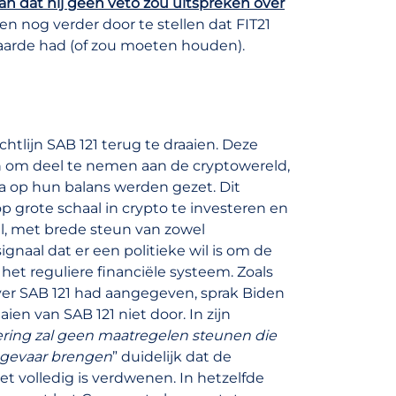
 aan dat hij geen veto zou uitspreken over
en nog verder door te stellen dat FIT21
waarde had (of zou moeten houden).
tlijn SAB 121 terug te draaien. Deze
n om deel te nemen aan de cryptowereld,
va op hun balans werden gezet. Dit
p grote schaal in crypto te investeren en
l, met brede steun van zowel
gnaal dat er een politieke wil is om de
et reguliere financiële systeem. Zoals
er SAB 121 had aangegeven, sprak Biden
ien van SAB 121 niet door. In zijn
ering zal geen maatregelen steunen die
 gevaar brengen
” duidelijk dat de
t volledig is verdwenen. In hetzelfde