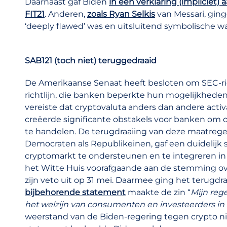
Daarnaast gaf Biden
in een verklaring (impliciet)
FIT21
. Anderen,
zoals Ryan Selkis
van Messari, ging
‘deeply flawed’ was en uitsluitend symbolische 
SAB121 (toch niet) teruggedraaid
De Amerikaanse Senaat heeft besloten om SEC-rich
richtlijn, die banken beperkte hun mogelijkhede
vereiste dat cryptovaluta anders dan andere acti
creëerde significante obstakels voor banken om o
te handelen. De terugdraaiing van deze maatrege
Democraten als Republikeinen, gaf een duidelijk si
cryptomarkt te ondersteunen en te integreren in h
het Witte Huis voorafgaande aan de stemming ov
zijn veto uit op 31 mei. Daarmee ging het terugdraa
bijbehorende statement
maakte de zin “
Mijn reg
het welzijn van consumenten en investeerders in
weerstand van de Biden-regering tegen crypto nie