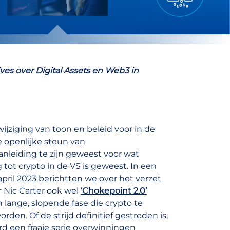
ves over Digital Assets en Web3 in
jziging van toon en beleid voor in de
e openlijke steun van
anleiding te zijn geweest voor wat
tot crypto in de VS is geweest. In een
 april 2023 berichtten we over het verzet
r Nic Carter ook wel
‘Chokepoint 2.0’
lange, slopende fase die crypto te
en. Of de strijd definitief gestreden is,
rd een fraaie serie overwinningen