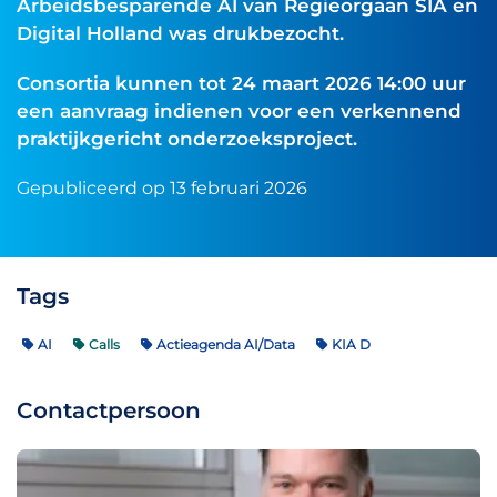
Arbeidsbesparende AI van Regieorgaan SIA en
Digital Holland was drukbezocht.
Consortia kunnen tot 24 maart 2026 14:00 uur
een aanvraag indienen voor een verkennend
praktijkgericht onderzoeksproject.
Gepubliceerd op 13 februari 2026
Tags
AI
Calls
Actieagenda AI/Data
KIA D
Contactpersoon