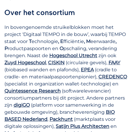
Over het consortium
In bovengenoemde struikelblokken moet het
project ‘Digitaal TEMPO in de bouw’, waarbij TEMPO
staat voor
T
echnologie
, E
fficiëntie
, M
eerwaarde
,
P
roductpaspoorten en
O
pschaling, verandering
brengen. Naast de
Hogeschool Utrecht
zijn ook
Zuyd Hogeschool
,
CISKIN
(circulaire gevels),
FAAY
(biobased wanden en plafonds),
EPEA
(cradle to
cradle- en materiaalpaspoortenpionier),
CREDENCO
(specialist in organization wallet-technologie) en
Quintessence Research
(softwareleverancier)
consortiumpartners bij dit project. Andere partners
zijn
digiGO
(platform voor samenwerking in de
gebouwde omgeving), branchevereniging
BIO
BASED Nederland
,
Packhunt
(marktplaats voor
digitale oplossingen),
Satijn Plus Architecten
en