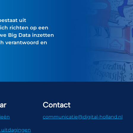
estaat uit
ich richten op een
we Big Data inzetten
sch verantwoord en
ar
Contact
ieën
communicatie@digital-holland.nl
 uitdagingen