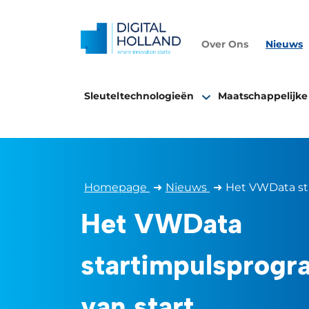
Over Ons
Nieuws
Sleuteltechnologieën
Maatschappelijke
Homepage
➜
Nieuws
➜
Het VWData st
Het VWData
startimpulsprogr
van start