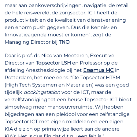
maar aan bankoverschrijvingen, navigatie, de retail,
de hele reiswereld, de zorgsector. ICT heeft de
productiviteit en de kwaliteit van dienstverlening
een enorm push gegeven. Dus die Kennis- en
Innovatieagenda moest er komen”, zegt de
Managing Director bij
TNO
.
Daar is prof. dr. Nico van Meeteren, Executive
Director van
Topsector LSH
en Professor op de
afdeling Anesthesiologie bij het
Erasmus MC
in
Rotterdam, het mee eens. “De Topsector HTSM
(High Tech Systemen en Materialen) was een goed
tijdelijk
dockingstation
voor de ICT, maar de
verzelfstandiging tot een heuse Topsector ICT biedt
simpelweg meer manoeuvreruimte. Wij hebben
bijgedragen aan een pleidooi voor een zelfstandige
Topsector ICT met eigen middelen en een eigen
KIA die zich op prima wijze lieert aan de andere
KIA’s. Het is dus fijn dat dit nu een feit is.”