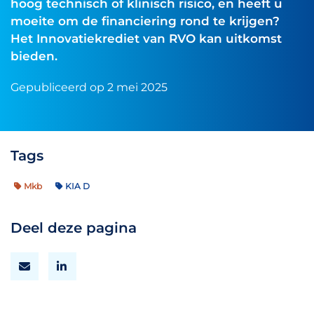
hoog technisch of klinisch risico, en heeft u
moeite om de financiering rond te krijgen?
Het Innovatiekrediet van RVO kan uitkomst
bieden.
Gepubliceerd op 2 mei 2025
Tags
Mkb
KIA D
Deel deze pagina