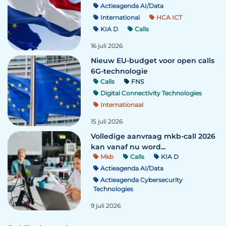
Actieagenda AI/Data
International
HCA ICT
KIA D
Calls
16 juli 2026
Nieuw EU-budget voor open calls
6G-technologie
Calls
FNS
Digital Connectivity Technologies
Internationaal
15 juli 2026
Volledige aanvraag mkb-call 2026
kan vanaf nu word...
Mkb
Calls
KIA D
Actieagenda AI/Data
Actieagenda Cybersecurity
Technologies
9 juli 2026