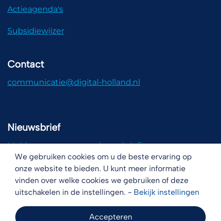
Actieagenda's
Subsidiewijzer
Contact
communicatie@digital-holland.nl
Nieuwsbrief
Meld u aan voor onze nieuwsbrief!
We gebruiken cookies om u de beste ervaring op
onze website te bieden. U kunt meer informatie
vinden over welke cookies we gebruiken of deze
uitschakelen in de instellingen. -
Bekijk
instellingen
Disclaimer
Copyright
Cookies
Accepteren